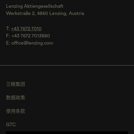
Lenzing Aktiengesellschaft
Werkstraße 2, 4860 Lenzing, Austria
T:
+43 7672 7010
F: +43 7672 7013880
E:
office@lenzing.com
兰精集团
数据政策
使用条款
GTC